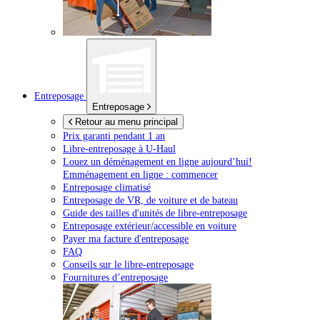
Entreposage
Entreposage
Retour au menu principal
Prix garanti pendant 1 an
Libre-entreposage à
U-Haul
Louez un déménagement en ligne aujourd’hui!
Emménagement en ligne : commencer
Entreposage climatisé
Entreposage de VR, de voiture et de bateau
Guide des tailles d'unités de libre-entreposage
Entreposage extérieur/accessible en voiture
Payer ma facture d'entreposage
FAQ
Conseils sur le libre-entreposage
Fournitures d’entreposage