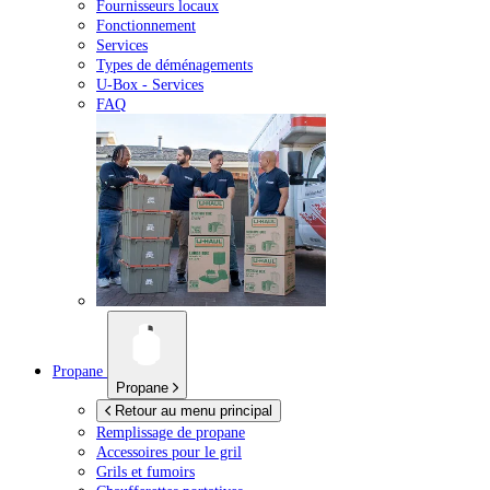
Fournisseurs locaux
Fonctionnement
Services
Types de déménagements
U-Box -
Services
FAQ
Propane
Propane
Retour au menu principal
Remplissage de propane
Accessoires pour le gril
Grils et fumoirs