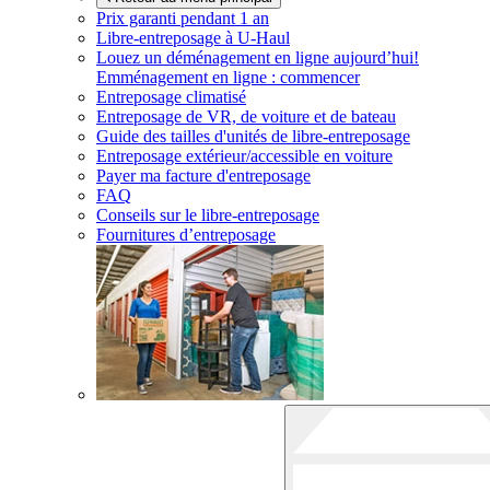
Prix garanti pendant 1 an
Libre-entreposage à
U-Haul
Louez un déménagement en ligne aujourd’hui!
Emménagement en ligne : commencer
Entreposage climatisé
Entreposage de VR, de voiture et de bateau
Guide des tailles d'unités de libre-entreposage
Entreposage extérieur/accessible en voiture
Payer ma facture d'entreposage
FAQ
Conseils sur le libre-entreposage
Fournitures d’entreposage