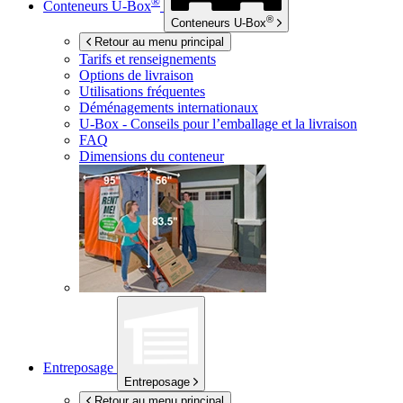
®
Conteneurs
U-Box
®
Conteneurs
U-Box
Retour au menu principal
Tarifs et renseignements
Options de livraison
Utilisations fréquentes
Déménagements internationaux
U-Box -
Conseils pour l’emballage et la livraison
FAQ
Dimensions du conteneur
Entreposage
Entreposage
Retour au menu principal