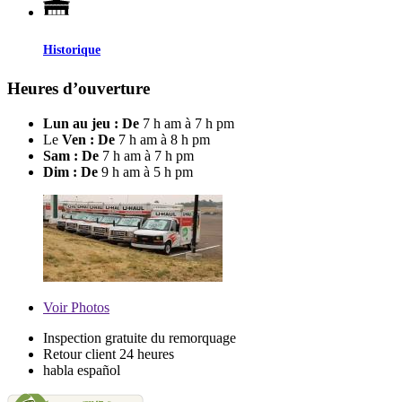
Historique
Heures d’ouverture
Lun au jeu : De
7 h am à 7 h pm
Le
Ven : De
7 h am à 8 h pm
Sam : De
7 h am à 7 h pm
Dim : De
9 h am à 5 h pm
Voir
Photos
Inspection gratuite du remorquage
Retour client 24 heures
habla español