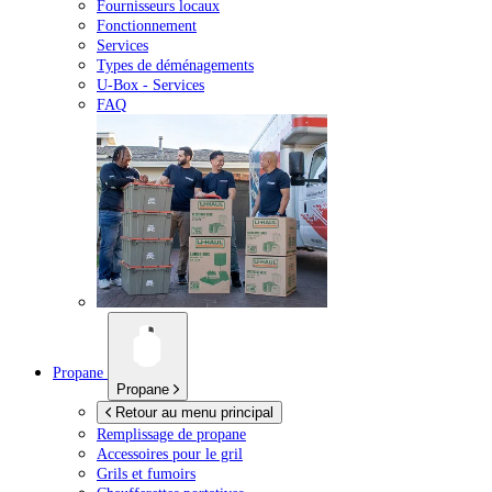
Fournisseurs locaux
Fonctionnement
Services
Types de déménagements
U-Box -
Services
FAQ
Propane
Propane
Retour au menu principal
Remplissage de propane
Accessoires pour le gril
Grils et fumoirs