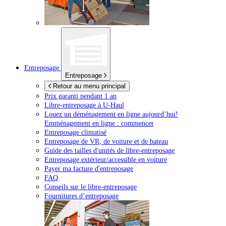
Entreposage
Entreposage
Retour au menu principal
Prix garanti pendant 1 an
Libre-entreposage à
U-Haul
Louez un déménagement en ligne aujourd’hui!
Emménagement en ligne : commencer
Entreposage climatisé
Entreposage de VR, de voiture et de bateau
Guide des tailles d'unités de libre-entreposage
Entreposage extérieur/accessible en voiture
Payer ma facture d'entreposage
FAQ
Conseils sur le libre-entreposage
Fournitures d’entreposage