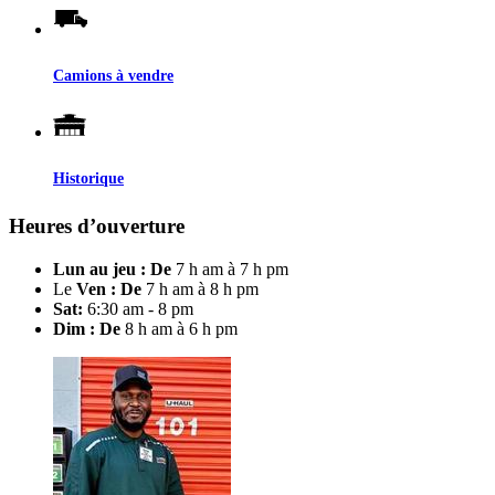
Camions à vendre
Historique
Heures d’ouverture
Lun au jeu : De
7 h am à 7 h pm
Le
Ven : De
7 h am à 8 h pm
Sat:
6:30 am - 8 pm
Dim : De
8 h am à 6 h pm