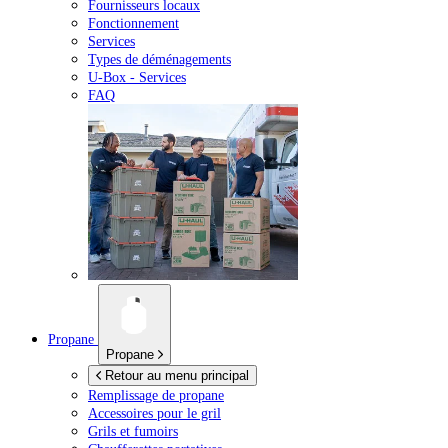
Fournisseurs locaux
Fonctionnement
Services
Types de déménagements
U-Box -
Services
FAQ
Propane
Propane
Retour au menu principal
Remplissage de propane
Accessoires pour le gril
Grils et fumoirs