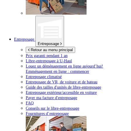
Entreposage
Entreposage
Retour au menu principal
Prix garanti pendant 1 an
Libre-entreposage à
U-Haul
Louez un déménagement en ligne aujourd’hui!
Emménagement en ligne : commencer
Entreposage climatisé
Entreposage de VR, de voiture et de bateau
Guide des tailles d'unités de libre-entreposage
Entreposage extérieur/accessible en voiture
Payer ma facture d'entreposage
FAQ
Conseils sur le libre-entreposage
Fournitures d’entreposage