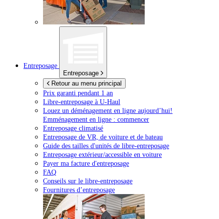
Entreposage
Entreposage
Retour au menu principal
Prix garanti pendant 1 an
Libre-entreposage à
U-Haul
Louez un déménagement en ligne aujourd’hui!
Emménagement en ligne : commencer
Entreposage climatisé
Entreposage de VR, de voiture et de bateau
Guide des tailles d'unités de libre-entreposage
Entreposage extérieur/accessible en voiture
Payer ma facture d'entreposage
FAQ
Conseils sur le libre-entreposage
Fournitures d’entreposage