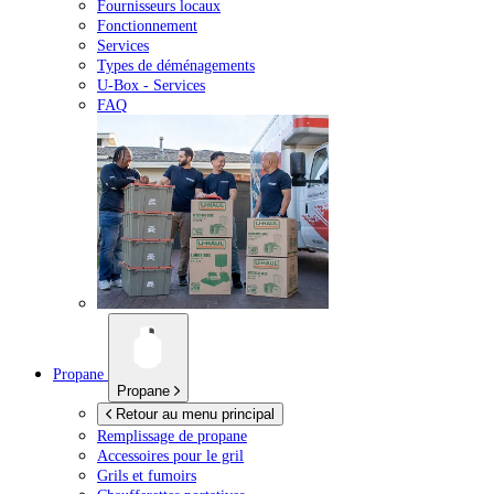
Fournisseurs locaux
Fonctionnement
Services
Types de déménagements
U-Box -
Services
FAQ
Propane
Propane
Retour au menu principal
Remplissage de propane
Accessoires pour le gril
Grils et fumoirs