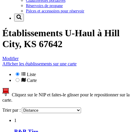
Chaufferettes portatives
Réservoirs de propane
Pièces et accessoires pour réservoir
Établissements U-Haul à
Hill
City, KS 67642
Modifier
Afficher les établissements sur une carte
Liste
Carte
Cliquez sur le NIP et faites-le glisser pour le repositionner sur la
carte.
Trier par :
1
B&B Tire