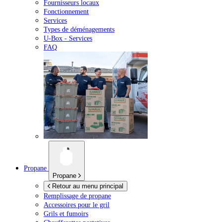
Fournisseurs locaux
Fonctionnement
Services
Types de déménagements
U-Box -
Services
FAQ
Propane
Propane
Retour au menu principal
Remplissage de propane
Accessoires pour le gril
Grils et fumoirs