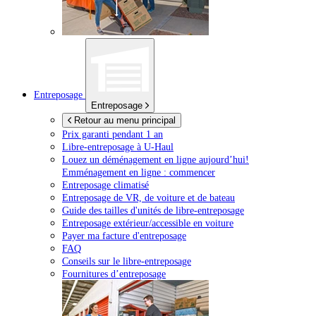
Entreposage
Entreposage
Retour au menu principal
Prix garanti pendant 1 an
Libre-entreposage à
U-Haul
Louez un déménagement en ligne aujourd’hui!
Emménagement en ligne : commencer
Entreposage climatisé
Entreposage de VR, de voiture et de bateau
Guide des tailles d'unités de libre-entreposage
Entreposage extérieur/accessible en voiture
Payer ma facture d'entreposage
FAQ
Conseils sur le libre-entreposage
Fournitures d’entreposage