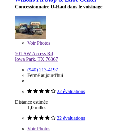
Concessionnaire U-Haul dans le voisinage
Voir
Photos
501 SW Access Rd
Iowa Park, TX 76367
(940) 213-4197
Fermé aujourd'hui
22 évaluations
Distance estimée
1,0 milles
22 évaluations
Voir
Photos