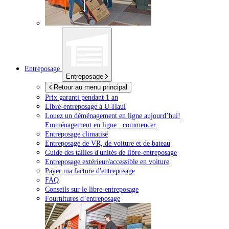
Entreposage
Entreposage
Retour au menu principal
Prix garanti pendant 1 an
Libre-entreposage à
U-Haul
Louez un déménagement en ligne aujourd’hui!
Emménagement en ligne : commencer
Entreposage climatisé
Entreposage de VR, de voiture et de bateau
Guide des tailles d'unités de libre-entreposage
Entreposage extérieur/accessible en voiture
Payer ma facture d'entreposage
FAQ
Conseils sur le libre-entreposage
Fournitures d’entreposage