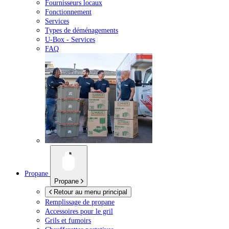
Fournisseurs locaux
Fonctionnement
Services
Types de déménagements
U-Box -
Services
FAQ
Propane
Propane
Retour au menu principal
Remplissage de propane
Accessoires pour le gril
Grils et fumoirs