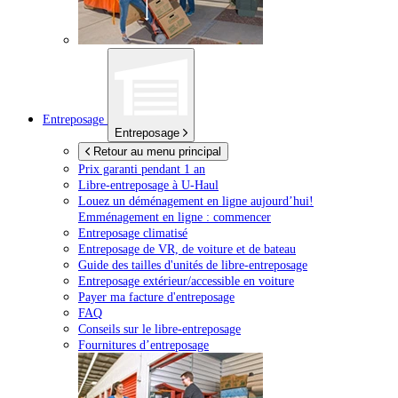
Entreposage
Entreposage
Retour au menu principal
Prix garanti pendant 1 an
Libre-entreposage à
U-Haul
Louez un déménagement en ligne aujourd’hui!
Emménagement en ligne : commencer
Entreposage climatisé
Entreposage de VR, de voiture et de bateau
Guide des tailles d'unités de libre-entreposage
Entreposage extérieur/accessible en voiture
Payer ma facture d'entreposage
FAQ
Conseils sur le libre-entreposage
Fournitures d’entreposage