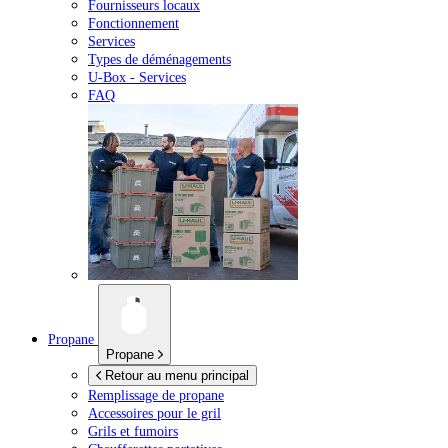
Fournisseurs locaux
Fonctionnement
Services
Types de déménagements
U-Box -
Services
FAQ
Propane
Propane
Retour au menu principal
Remplissage de propane
Accessoires pour le gril
Grils et fumoirs