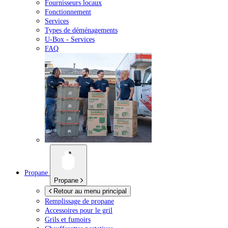
Fournisseurs locaux
Fonctionnement
Services
Types de déménagements
U-Box -
Services
FAQ
Propane
Propane
Retour au menu principal
Remplissage de propane
Accessoires pour le gril
Grils et fumoirs