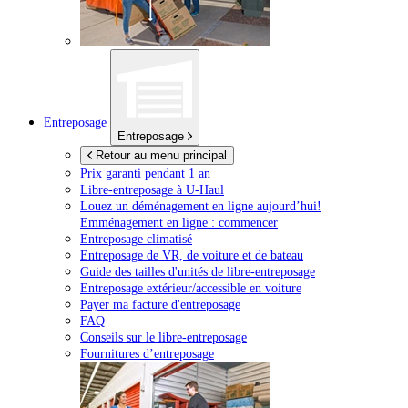
Entreposage
Entreposage
Retour au menu principal
Prix garanti pendant 1 an
Libre-entreposage à
U-Haul
Louez un déménagement en ligne aujourd’hui!
Emménagement en ligne : commencer
Entreposage climatisé
Entreposage de VR, de voiture et de bateau
Guide des tailles d'unités de libre-entreposage
Entreposage extérieur/accessible en voiture
Payer ma facture d'entreposage
FAQ
Conseils sur le libre-entreposage
Fournitures d’entreposage