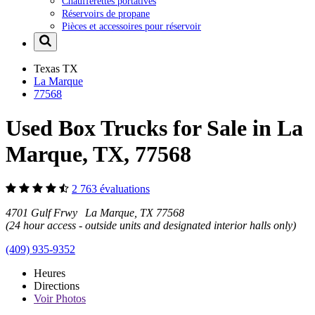
Chaufferettes portatives
Réservoirs de propane
Pièces et accessoires pour réservoir
Texas
TX
La Marque
77568
Used Box Trucks for Sale in La
Marque, TX, 77568
2 763 évaluations
4701 Gulf Frwy La Marque, TX 77568
(24 hour access - outside units and designated interior halls only)
(409) 935-9352
Heures
Directions
Voir
Photos