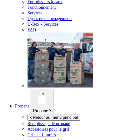
Fournisseurs locaux
Fonctionnement
Services
Types de déménagements
U-Box -
Services
FAQ
Propane
Propane
Retour au menu principal
Remplissage de propane
Accessoires pour le gril
Grils et fumoirs