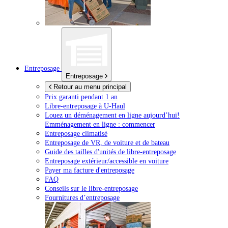
Entreposage
Entreposage
Retour au menu principal
Prix garanti pendant 1 an
Libre-entreposage à
U-Haul
Louez un déménagement en ligne aujourd’hui!
Emménagement en ligne : commencer
Entreposage climatisé
Entreposage de VR, de voiture et de bateau
Guide des tailles d'unités de libre-entreposage
Entreposage extérieur/accessible en voiture
Payer ma facture d'entreposage
FAQ
Conseils sur le libre-entreposage
Fournitures d’entreposage