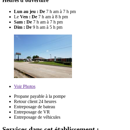
Heures d’ouverture
Lun au jeu : De
7 h am à 7 h pm
Le
Ven : De
7 h am à 8 h pm
Sam : De
7 h am à 7 h pm
Dim : De
9 h am à 5 h pm
Voir
Photos
Propane payable à la pompe
Retour client 24 heures
Entreposage de bateau
Entreposage de VR
Entreposage de véhicules
Services dans cet établissement :