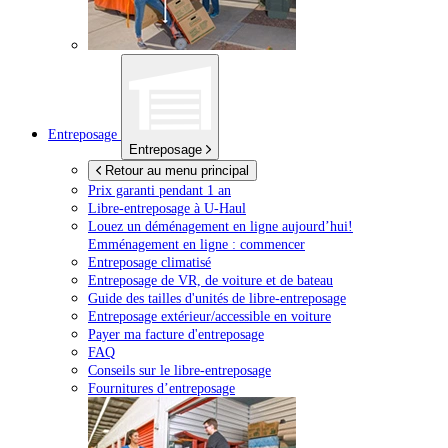
Entreposage
Entreposage
Retour au menu principal
Prix garanti pendant 1 an
Libre-entreposage à
U-Haul
Louez un déménagement en ligne aujourd’hui!
Emménagement en ligne : commencer
Entreposage climatisé
Entreposage de VR, de voiture et de bateau
Guide des tailles d'unités de libre-entreposage
Entreposage extérieur/accessible en voiture
Payer ma facture d'entreposage
FAQ
Conseils sur le libre-entreposage
Fournitures d’entreposage