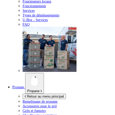
Fournisseurs locaux
Fonctionnement
Services
Types de déménagements
U-Box -
Services
FAQ
Propane
Propane
Retour au menu principal
Remplissage de propane
Accessoires pour le gril
Grils et fumoirs