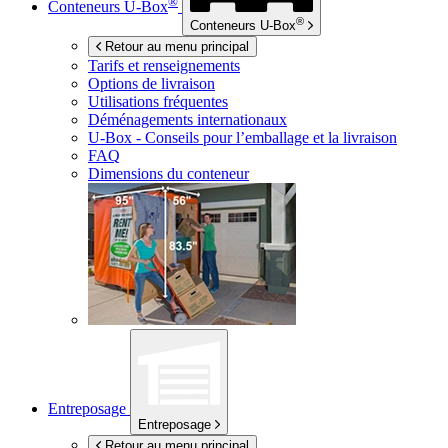
®
Conteneurs
U-Box
®
Conteneurs
U-Box
Retour au menu principal
Tarifs et renseignements
Options de livraison
Utilisations fréquentes
Déménagements internationaux
U-Box -
Conseils pour l’emballage et la livraison
FAQ
Dimensions du conteneur
Entreposage
Entreposage
Retour au menu principal