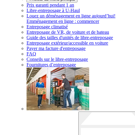
Prix garanti pendant 1 an
Libre-entreposage à
U-Haul
Louez un déménagement en ligne aujourd’hui!
Emménagement en ligne : commencer
Entreposage climatisé
Entreposage de VR, de voiture et de bateau
Guide des tailles d'unités de libre-entreposage
Entreposage extérieur/accessible en voiture
Payer ma facture d'entreposage
FAQ
Conseils sur le libre-entreposage
Fournitures d’entreposage