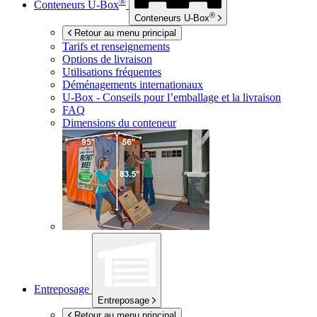
®
Conteneurs
U-Box
®
Conteneurs
U-Box
Retour au menu principal
Tarifs et renseignements
Options de livraison
Utilisations fréquentes
Déménagements internationaux
U-Box -
Conseils pour l’emballage et la livraison
FAQ
Dimensions du conteneur
Entreposage
Entreposage
Retour au menu principal