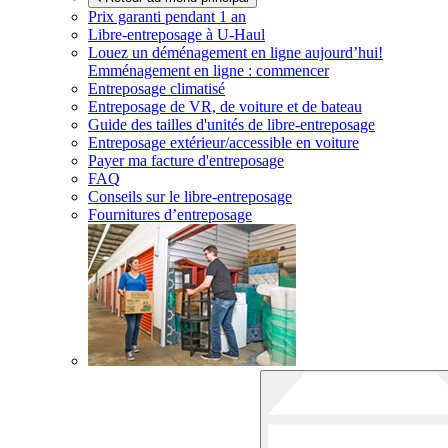
Prix garanti pendant 1 an
Libre-entreposage à
U-Haul
Louez un déménagement en ligne aujourd’hui!
Emménagement en ligne : commencer
Entreposage climatisé
Entreposage de VR, de voiture et de bateau
Guide des tailles d'unités de libre-entreposage
Entreposage extérieur/accessible en voiture
Payer ma facture d'entreposage
FAQ
Conseils sur le libre-entreposage
Fournitures d’entreposage