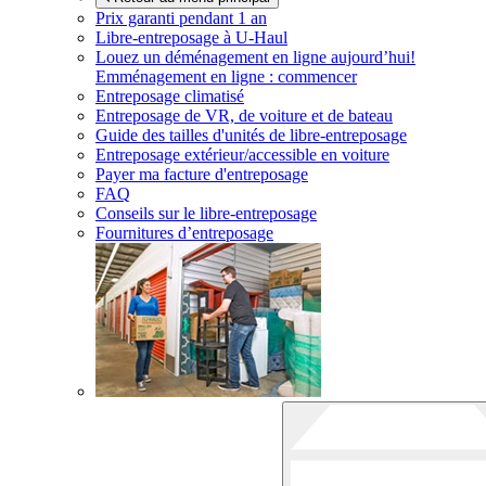
Prix garanti pendant 1 an
Libre-entreposage à
U-Haul
Louez un déménagement en ligne aujourd’hui!
Emménagement en ligne : commencer
Entreposage climatisé
Entreposage de VR, de voiture et de bateau
Guide des tailles d'unités de libre-entreposage
Entreposage extérieur/accessible en voiture
Payer ma facture d'entreposage
FAQ
Conseils sur le libre-entreposage
Fournitures d’entreposage