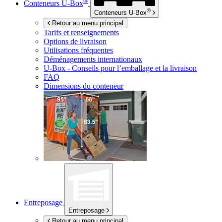
®
Conteneurs
U-Box
®
Conteneurs
U-Box
Retour au menu principal
Tarifs et renseignements
Options de livraison
Utilisations fréquentes
Déménagements internationaux
U-Box -
Conseils pour l’emballage et la livraison
FAQ
Dimensions du conteneur
Entreposage
Entreposage
Retour au menu principal