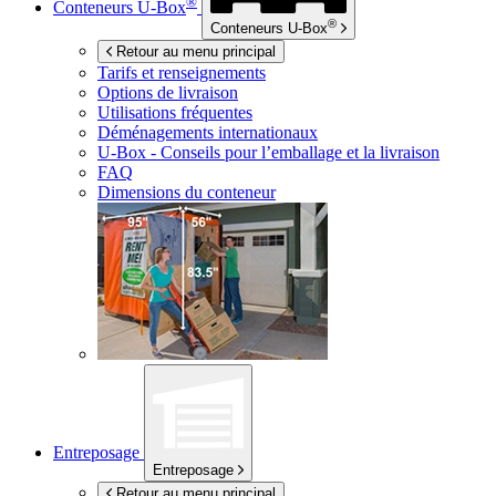
®
Conteneurs
U-Box
®
Conteneurs
U-Box
Retour au menu principal
Tarifs et renseignements
Options de livraison
Utilisations fréquentes
Déménagements internationaux
U-Box -
Conseils pour l’emballage et la livraison
FAQ
Dimensions du conteneur
Entreposage
Entreposage
Retour au menu principal