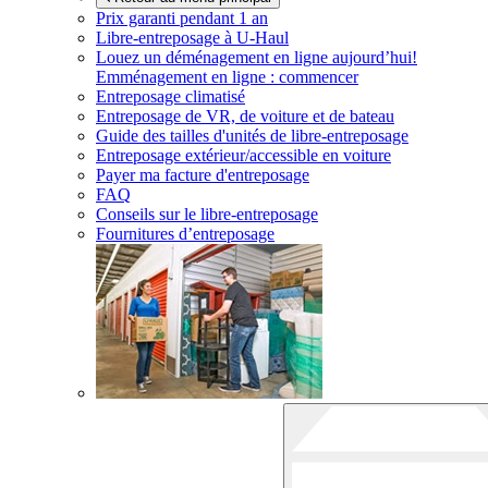
Prix garanti pendant 1 an
Libre-entreposage à
U-Haul
Louez un déménagement en ligne aujourd’hui!
Emménagement en ligne : commencer
Entreposage climatisé
Entreposage de VR, de voiture et de bateau
Guide des tailles d'unités de libre-entreposage
Entreposage extérieur/accessible en voiture
Payer ma facture d'entreposage
FAQ
Conseils sur le libre-entreposage
Fournitures d’entreposage