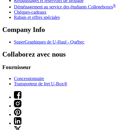
Remplissages et réservoirs de propane
®
Déménagement au service des étudiants Collegeboxes
Chèques-cadeaux
Rabais et offres spéciales
Company Info
SuperGraphiques de
U-Haul
- Québec
Collaborez avec nous
Fournisseur
Concessionnaire
Transporteur de fret U-Box®