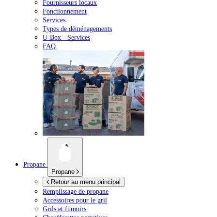
Fournisseurs locaux
Fonctionnement
Services
Types de déménagements
U-Box -
Services
FAQ
Propane
Propane
Retour au menu principal
Remplissage de propane
Accessoires pour le gril
Grils et fumoirs