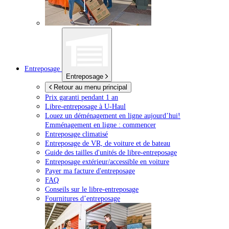
Entreposage
Entreposage
Retour au menu principal
Prix garanti pendant 1 an
Libre-entreposage à
U-Haul
Louez un déménagement en ligne aujourd’hui!
Emménagement en ligne : commencer
Entreposage climatisé
Entreposage de VR, de voiture et de bateau
Guide des tailles d'unités de libre-entreposage
Entreposage extérieur/accessible en voiture
Payer ma facture d'entreposage
FAQ
Conseils sur le libre-entreposage
Fournitures d’entreposage