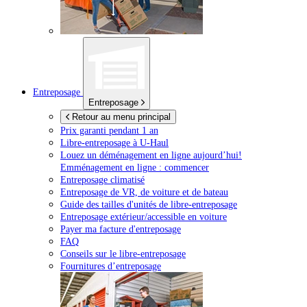
Entreposage
Entreposage
Retour au menu principal
Prix garanti pendant 1 an
Libre-entreposage à
U-Haul
Louez un déménagement en ligne aujourd’hui!
Emménagement en ligne : commencer
Entreposage climatisé
Entreposage de VR, de voiture et de bateau
Guide des tailles d'unités de libre-entreposage
Entreposage extérieur/accessible en voiture
Payer ma facture d'entreposage
FAQ
Conseils sur le libre-entreposage
Fournitures d’entreposage