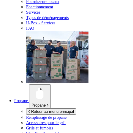
Fournisseurs locaux
Fonctionnement
Services
Types de déménagements
U-Box -
Services
FAQ
Propane
Propane
Retour au menu principal
Remplissage de propane
Accessoires pour le gril
Grils et fumoirs