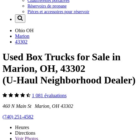
Chaufferettes portatives
Réservoirs de propane
Pièces et accessoires pour réservoir
Ohio
OH
Marion
43302
Used Box Trucks for Sale in
Marion, OH, 43302
(U-Haul Neighborhood Dealer)
1 081 évaluations
460 N Main St Marion, OH 43302
(740) 251-4582
Heures
Directions
Voir
Photos