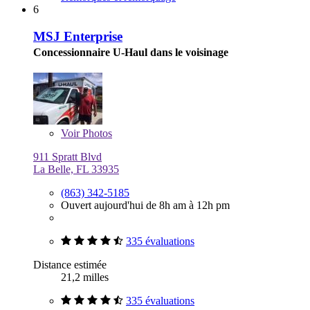
6
MSJ Enterprise
Concessionnaire U-Haul dans le voisinage
Voir
Photos
911 Spratt Blvd
La Belle, FL 33935
(863) 342-5185
Ouvert aujourd'hui de 8h am à 12h pm
335 évaluations
Distance estimée
21,2 milles
335 évaluations