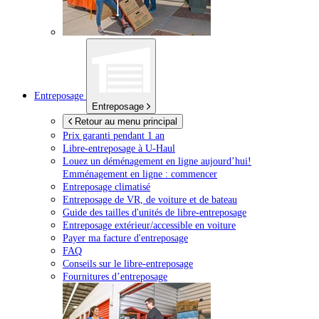
Entreposage
Entreposage
Retour au menu principal
Prix garanti pendant 1 an
Libre-entreposage à
U-Haul
Louez un déménagement en ligne aujourd’hui!
Emménagement en ligne : commencer
Entreposage climatisé
Entreposage de VR, de voiture et de bateau
Guide des tailles d'unités de libre-entreposage
Entreposage extérieur/accessible en voiture
Payer ma facture d'entreposage
FAQ
Conseils sur le libre-entreposage
Fournitures d’entreposage