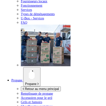
Fournisseurs locaux
Fonctionnement
Services
Types de déménagements
U-Box -
Services
FAQ
Propane
Propane
Retour au menu principal
Remplissage de propane
Accessoires pour le gril
Grils et fumoirs