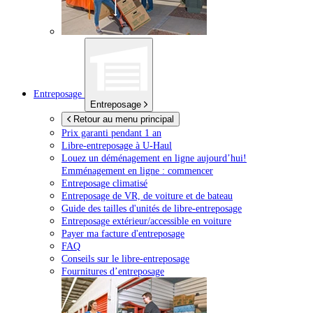
Entreposage
Entreposage
Retour au menu principal
Prix garanti pendant 1 an
Libre-entreposage à
U-Haul
Louez un déménagement en ligne aujourd’hui!
Emménagement en ligne : commencer
Entreposage climatisé
Entreposage de VR, de voiture et de bateau
Guide des tailles d'unités de libre-entreposage
Entreposage extérieur/accessible en voiture
Payer ma facture d'entreposage
FAQ
Conseils sur le libre-entreposage
Fournitures d’entreposage