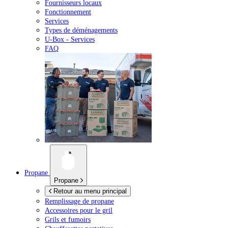
Fournisseurs locaux
Fonctionnement
Services
Types de déménagements
U-Box -
Services
FAQ
Propane
Propane
Retour au menu principal
Remplissage de propane
Accessoires pour le gril
Grils et fumoirs