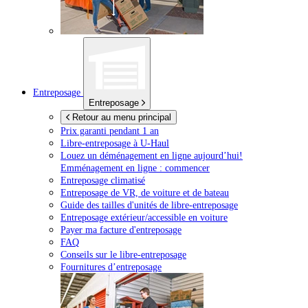
Entreposage
Entreposage
Retour au menu principal
Prix garanti pendant 1 an
Libre-entreposage à
U-Haul
Louez un déménagement en ligne aujourd’hui!
Emménagement en ligne : commencer
Entreposage climatisé
Entreposage de VR, de voiture et de bateau
Guide des tailles d'unités de libre-entreposage
Entreposage extérieur/accessible en voiture
Payer ma facture d'entreposage
FAQ
Conseils sur le libre-entreposage
Fournitures d’entreposage