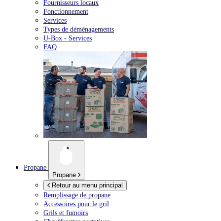
Fournisseurs locaux
Fonctionnement
Services
Types de déménagements
U-Box -
Services
FAQ
Propane
Propane
Retour au menu principal
Remplissage de propane
Accessoires pour le gril
Grils et fumoirs