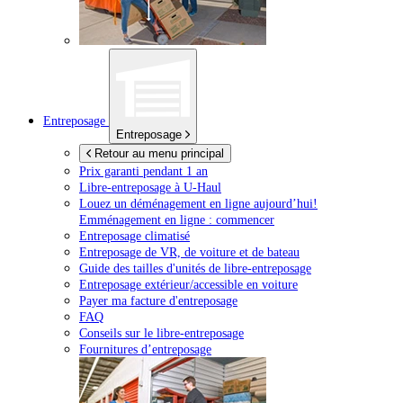
Entreposage
Entreposage
Retour au menu principal
Prix garanti pendant 1 an
Libre-entreposage à
U-Haul
Louez un déménagement en ligne aujourd’hui!
Emménagement en ligne : commencer
Entreposage climatisé
Entreposage de VR, de voiture et de bateau
Guide des tailles d'unités de libre-entreposage
Entreposage extérieur/accessible en voiture
Payer ma facture d'entreposage
FAQ
Conseils sur le libre-entreposage
Fournitures d’entreposage