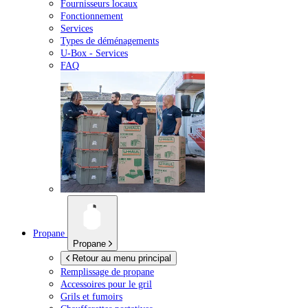
Fournisseurs locaux
Fonctionnement
Services
Types de déménagements
U-Box -
Services
FAQ
Propane
Propane
Retour au menu principal
Remplissage de propane
Accessoires pour le gril
Grils et fumoirs