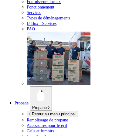
Fournisseurs locaux
Fonctionnement
Services
Types de déménagements
U-Box -
Services
FAQ
Propane
Propane
Retour au menu principal
Remplissage de propane
Accessoires pour le gril
Grils et fumoirs