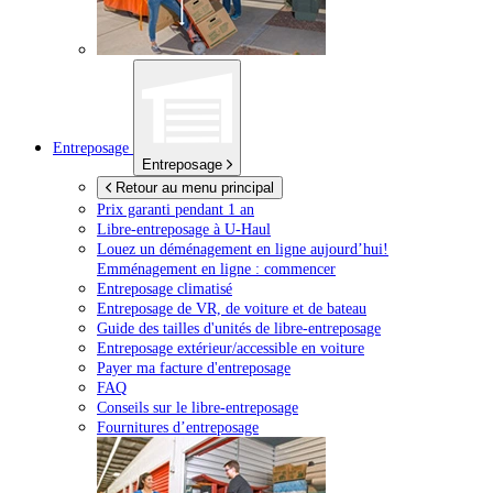
Entreposage
Entreposage
Retour au menu principal
Prix garanti pendant 1 an
Libre-entreposage à
U-Haul
Louez un déménagement en ligne aujourd’hui!
Emménagement en ligne : commencer
Entreposage climatisé
Entreposage de VR, de voiture et de bateau
Guide des tailles d'unités de libre-entreposage
Entreposage extérieur/accessible en voiture
Payer ma facture d'entreposage
FAQ
Conseils sur le libre-entreposage
Fournitures d’entreposage