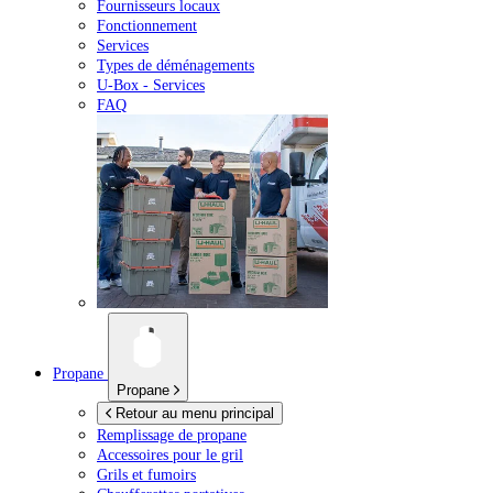
Fournisseurs locaux
Fonctionnement
Services
Types de déménagements
U-Box -
Services
FAQ
Propane
Propane
Retour au menu principal
Remplissage de propane
Accessoires pour le gril
Grils et fumoirs