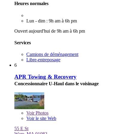
Heures normales
Lun - dim : 9h am à 6h pm
Ouvert aujourd'hui de 9h am à 6h pm
Services
Camions de déménagement
Libre-entreposage
6
APR Towing & Recovery
Concessionnaire U-Haul dans le voisinage
Voir
Photos
Voir le site Web
55 E St
Ware, MA 01082