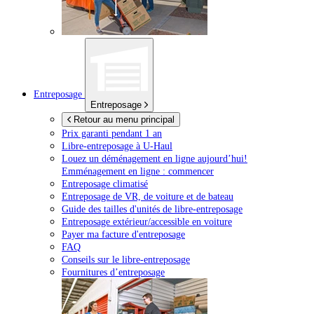
Entreposage
Entreposage
Retour au menu principal
Prix garanti pendant 1 an
Libre-entreposage à
U-Haul
Louez un déménagement en ligne aujourd’hui!
Emménagement en ligne : commencer
Entreposage climatisé
Entreposage de VR, de voiture et de bateau
Guide des tailles d'unités de libre-entreposage
Entreposage extérieur/accessible en voiture
Payer ma facture d'entreposage
FAQ
Conseils sur le libre-entreposage
Fournitures d’entreposage