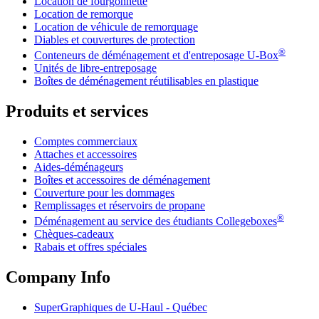
Location de fourgonnette
Location de remorque
Location de véhicule de remorquage
Diables et couvertures de protection
®
Conteneurs de déménagement et d'entreposage
U-Box
Unités de libre-entreposage
Boîtes de déménagement réutilisables en plastique
Produits et services
Comptes commerciaux
Attaches et accessoires
Aides-déménageurs
Boîtes et accessoires de déménagement
Couverture pour les dommages
Remplissages et réservoirs de propane
®
Déménagement au service des étudiants Collegeboxes
Chèques-cadeaux
Rabais et offres spéciales
Company Info
SuperGraphiques de
U-Haul
- Québec