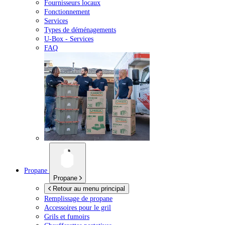
Fournisseurs locaux
Fonctionnement
Services
Types de déménagements
U-Box -
Services
FAQ
Propane
Propane
Retour au menu principal
Remplissage de propane
Accessoires pour le gril
Grils et fumoirs