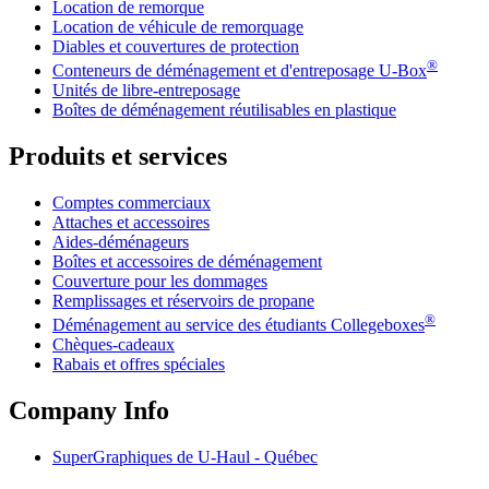
Location de remorque
Location de véhicule de remorquage
Diables et couvertures de protection
®
Conteneurs de déménagement et d'entreposage
U-Box
Unités de libre-entreposage
Boîtes de déménagement réutilisables en plastique
Produits et services
Comptes commerciaux
Attaches et accessoires
Aides-déménageurs
Boîtes et accessoires de déménagement
Couverture pour les dommages
Remplissages et réservoirs de propane
®
Déménagement au service des étudiants Collegeboxes
Chèques-cadeaux
Rabais et offres spéciales
Company Info
SuperGraphiques de
U-Haul
- Québec