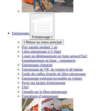
Entreposage
Entreposage
Retour au menu principal
Prix garanti pendant 1 an
Libre-entreposage à
U-Haul
Louez un déménagement en ligne aujourd’hui!
Emménagement en ligne : commencer
Entreposage climatisé
Entreposage de VR, de voiture et de bateau
Guide des tailles d'unités de libre-entreposage
Entreposage extérieur/accessible en voiture
Payer ma facture d'entreposage
FAQ
Conseils sur le libre-entreposage
Fournitures d’entreposage