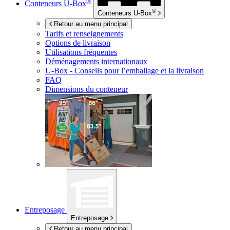
®
Conteneurs
U-Box
®
Conteneurs
U-Box
Retour au menu principal
Tarifs et renseignements
Options de livraison
Utilisations fréquentes
Déménagements internationaux
U-Box -
Conseils pour l’emballage et la livraison
FAQ
Dimensions du conteneur
Entreposage
Entreposage
Retour au menu principal