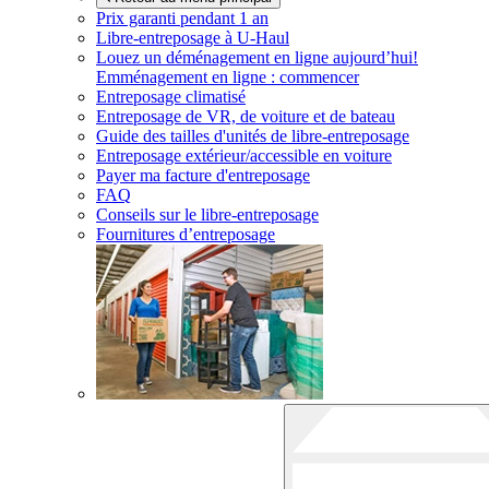
Prix garanti pendant 1 an
Libre-entreposage à
U-Haul
Louez un déménagement en ligne aujourd’hui!
Emménagement en ligne : commencer
Entreposage climatisé
Entreposage de VR, de voiture et de bateau
Guide des tailles d'unités de libre-entreposage
Entreposage extérieur/accessible en voiture
Payer ma facture d'entreposage
FAQ
Conseils sur le libre-entreposage
Fournitures d’entreposage