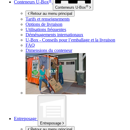
®
Conteneurs
U-Box
®
Conteneurs
U-Box
Retour au menu principal
Tarifs et renseignements
Options de livraison
Utilisations fréquentes
Déménagements internationaux
U-Box -
Conseils pour l’emballage et la livraison
FAQ
Dimensions du conteneur
Entreposage
Entreposage
Retour au menu principal