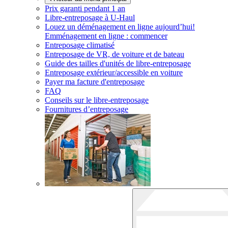
Prix garanti pendant 1 an
Libre-entreposage à
U-Haul
Louez un déménagement en ligne aujourd’hui!
Emménagement en ligne : commencer
Entreposage climatisé
Entreposage de VR, de voiture et de bateau
Guide des tailles d'unités de libre-entreposage
Entreposage extérieur/accessible en voiture
Payer ma facture d'entreposage
FAQ
Conseils sur le libre-entreposage
Fournitures d’entreposage