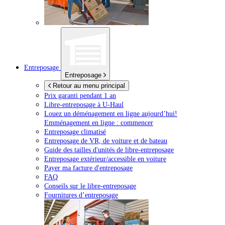
Entreposage
Entreposage
Retour au menu principal
Prix garanti pendant 1 an
Libre-entreposage à
U-Haul
Louez un déménagement en ligne aujourd’hui!
Emménagement en ligne : commencer
Entreposage climatisé
Entreposage de VR, de voiture et de bateau
Guide des tailles d'unités de libre-entreposage
Entreposage extérieur/accessible en voiture
Payer ma facture d'entreposage
FAQ
Conseils sur le libre-entreposage
Fournitures d’entreposage