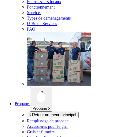
Fournisseurs locaux
Fonctionnement
Services
Types de déménagements
U-Box -
Services
FAQ
Propane
Propane
Retour au menu principal
Remplissage de propane
Accessoires pour le gril
Grils et fumoirs