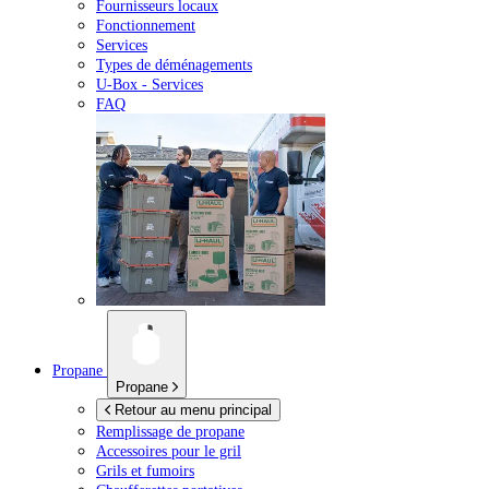
Fournisseurs locaux
Fonctionnement
Services
Types de déménagements
U-Box -
Services
FAQ
Propane
Propane
Retour au menu principal
Remplissage de propane
Accessoires pour le gril
Grils et fumoirs