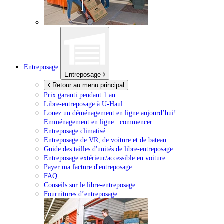
Entreposage
Entreposage
Retour au menu principal
Prix garanti pendant 1 an
Libre-entreposage à
U-Haul
Louez un déménagement en ligne aujourd’hui!
Emménagement en ligne : commencer
Entreposage climatisé
Entreposage de VR, de voiture et de bateau
Guide des tailles d'unités de libre-entreposage
Entreposage extérieur/accessible en voiture
Payer ma facture d'entreposage
FAQ
Conseils sur le libre-entreposage
Fournitures d’entreposage