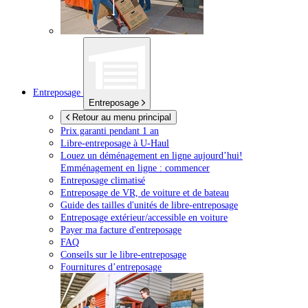
Entreposage
Entreposage
Retour au menu principal
Prix garanti pendant 1 an
Libre-entreposage à
U-Haul
Louez un déménagement en ligne aujourd’hui!
Emménagement en ligne : commencer
Entreposage climatisé
Entreposage de VR, de voiture et de bateau
Guide des tailles d'unités de libre-entreposage
Entreposage extérieur/accessible en voiture
Payer ma facture d'entreposage
FAQ
Conseils sur le libre-entreposage
Fournitures d’entreposage