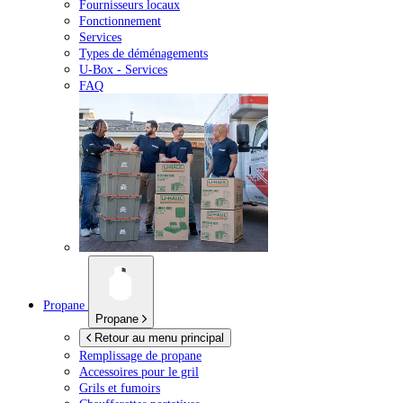
Fournisseurs locaux
Fonctionnement
Services
Types de déménagements
U-Box -
Services
FAQ
Propane
Propane
Retour au menu principal
Remplissage de propane
Accessoires pour le gril
Grils et fumoirs