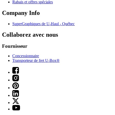
Rabais et offres spéciales
Company Info
SuperGraphiques de
U-Haul
- Québec
Collaborez avec nous
Fournisseur
Concessionnaire
Transporteur de fret U-Box®