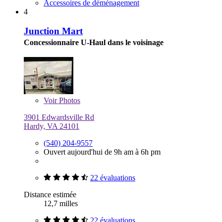
Accessoires de déménagement
4
Junction Mart
Concessionnaire U-Haul dans le voisinage
Voir
Photos
3901 Edwardsville Rd
Hardy, VA 24101
(540) 204-9557
Ouvert aujourd'hui de 9h am à 6h pm
22 évaluations
Distance estimée
12,7 milles
22 évaluations