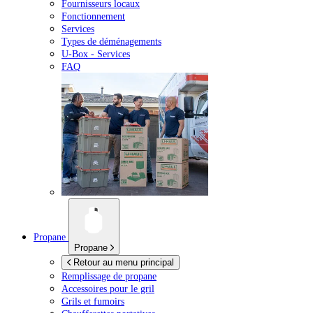
Fournisseurs locaux
Fonctionnement
Services
Types de déménagements
U-Box -
Services
FAQ
Propane
Propane
Retour au menu principal
Remplissage de propane
Accessoires pour le gril
Grils et fumoirs