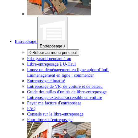
Entreposage
Entreposage
Retour au menu principal
Prix garanti pendant 1 an
Libre-entreposage à
U-Haul
Louez un déménagement en ligne aujourd’hui!
Emménagement en ligne : commencer
Entreposage climatisé
Entreposage de VR, de voiture et de bateau
Guide des tailles d'unités de libre-entreposage
Entreposage extérieur/accessible en voiture
Payer ma facture d'entreposage
FAQ
Conseils sur le libre-entreposage
Fournitures d’entreposage