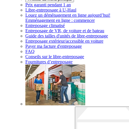
Prix garanti pendant 1 an
Libre-entreposage à
U-Haul
Louez un déménagement en ligne aujourd’hui!
Emménagement en ligne : commencer
Entreposage climatisé
Entreposage de VR, de voiture et de bateau
Guide des tailles d'unités de libre-entreposage
Entreposage extérieur/accessible en voiture
Payer ma facture d'entreposage
FAQ
Conseils sur le libre-entreposage
Fournitures d’entreposage