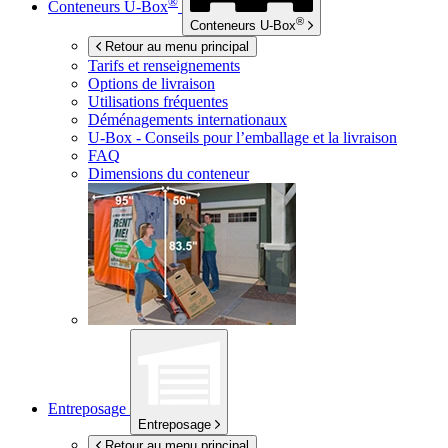
®
Conteneurs
U-Box
®
Conteneurs
U-Box
Retour au menu principal
Tarifs et renseignements
Options de livraison
Utilisations fréquentes
Déménagements internationaux
U-Box -
Conseils pour l’emballage et la livraison
FAQ
Dimensions du conteneur
Entreposage
Entreposage
Retour au menu principal