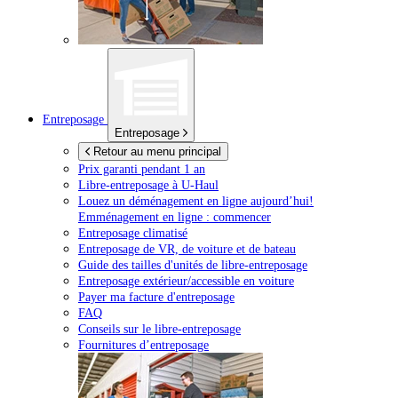
Entreposage
Entreposage
Retour au menu principal
Prix garanti pendant 1 an
Libre-entreposage à
U-Haul
Louez un déménagement en ligne aujourd’hui!
Emménagement en ligne : commencer
Entreposage climatisé
Entreposage de VR, de voiture et de bateau
Guide des tailles d'unités de libre-entreposage
Entreposage extérieur/accessible en voiture
Payer ma facture d'entreposage
FAQ
Conseils sur le libre-entreposage
Fournitures d’entreposage