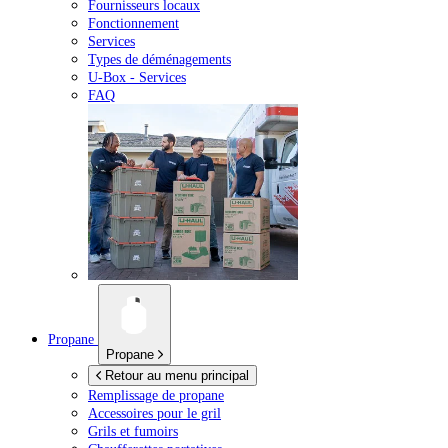
Fournisseurs locaux
Fonctionnement
Services
Types de déménagements
U-Box -
Services
FAQ
Propane
Propane
Retour au menu principal
Remplissage de propane
Accessoires pour le gril
Grils et fumoirs