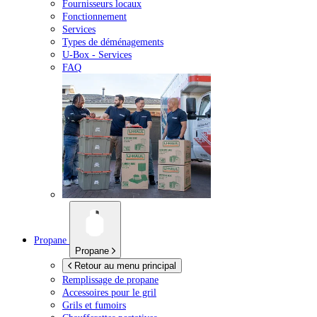
Fournisseurs locaux
Fonctionnement
Services
Types de déménagements
U-Box -
Services
FAQ
Propane
Propane
Retour au menu principal
Remplissage de propane
Accessoires pour le gril
Grils et fumoirs