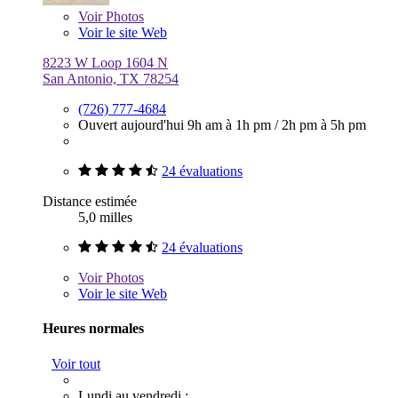
Voir
Photos
Voir le site Web
8223 W Loop 1604 N
San Antonio, TX 78254
(726) 777-4684
Ouvert aujourd'hui
9h am à 1h pm
/
2h pm à 5h pm
24 évaluations
Distance estimée
5,0 milles
24 évaluations
Voir
Photos
Voir le site Web
Heures normales
Voir tout
Lundi au vendredi :