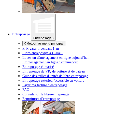
Entreposage
Entreposage
Retour au menu principal
Prix garanti pendant 1 an
Libre-entreposage à
U-Haul
Louez un déménagement en ligne aujourd’hui!
Emménagement en ligne : commencer
Entreposage climatisé
Entreposage de VR, de voiture et de bateau
Guide des tailles d'unités de libre-entreposage
Entreposage extérieur/accessible en voiture
Payer ma facture d'entreposage
FAQ
Conseils sur le libre-entreposage
Fournitures d’entreposage