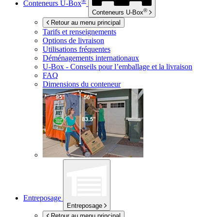
®
Conteneurs
U-Box
®
Conteneurs
U-Box
Retour au menu principal
Tarifs et renseignements
Options de livraison
Utilisations fréquentes
Déménagements internationaux
U-Box -
Conseils pour l’emballage et la livraison
FAQ
Dimensions du conteneur
Entreposage
Entreposage
Retour au menu principal