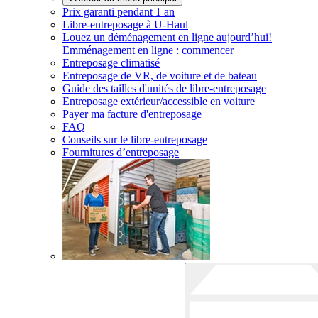
Prix garanti pendant 1 an
Libre-entreposage à
U-Haul
Louez un déménagement en ligne aujourd’hui!
Emménagement en ligne : commencer
Entreposage climatisé
Entreposage de VR, de voiture et de bateau
Guide des tailles d'unités de libre-entreposage
Entreposage extérieur/accessible en voiture
Payer ma facture d'entreposage
FAQ
Conseils sur le libre-entreposage
Fournitures d’entreposage