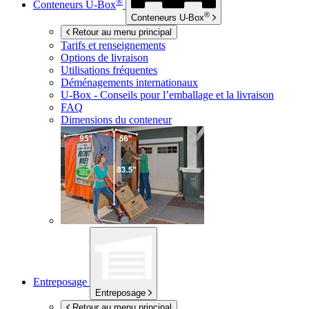
®
Conteneurs
U-Box
®
Conteneurs
U-Box
Retour au menu principal
Tarifs et renseignements
Options de livraison
Utilisations fréquentes
Déménagements internationaux
U-Box -
Conseils pour l’emballage et la livraison
FAQ
Dimensions du conteneur
Entreposage
Entreposage
Retour au menu principal