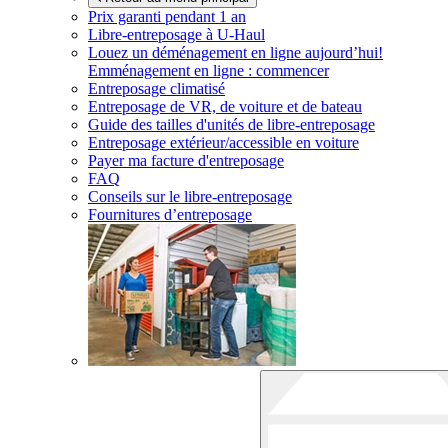
Prix garanti pendant 1 an
Libre-entreposage à
U-Haul
Louez un déménagement en ligne aujourd’hui!
Emménagement en ligne : commencer
Entreposage climatisé
Entreposage de VR, de voiture et de bateau
Guide des tailles d'unités de libre-entreposage
Entreposage extérieur/accessible en voiture
Payer ma facture d'entreposage
FAQ
Conseils sur le libre-entreposage
Fournitures d’entreposage