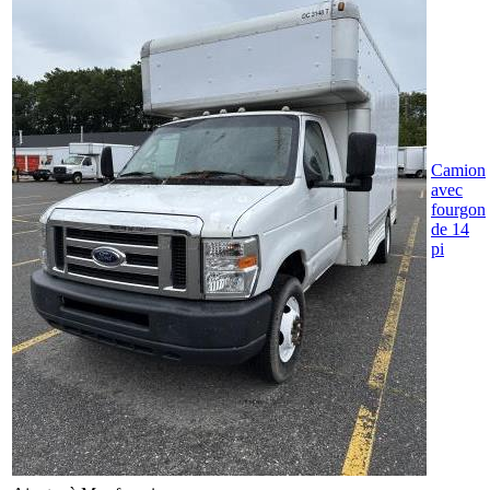
Camion
avec
fourgon
de 14
pi