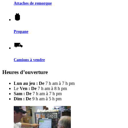
Attaches de remorque
Propane
Camions à vendre
Heures d’ouverture
Lun au jeu : De
7 h am à 7 h pm
Le
Ven : De
7 h am à 8 h pm
Sam : De
7 h am à 7 h pm
Dim : De
9 h am à 5 h pm