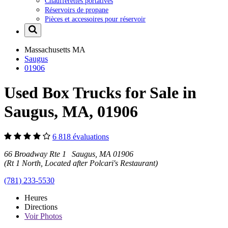
Chaufferettes portatives
Réservoirs de propane
Pièces et accessoires pour réservoir
Massachusetts
MA
Saugus
01906
Used Box Trucks for Sale in
Saugus, MA, 01906
6 818 évaluations
66 Broadway Rte 1 Saugus, MA 01906
(Rt 1 North, Located after Polcari's Restaurant)
(781) 233-5530
Heures
Directions
Voir
Photos