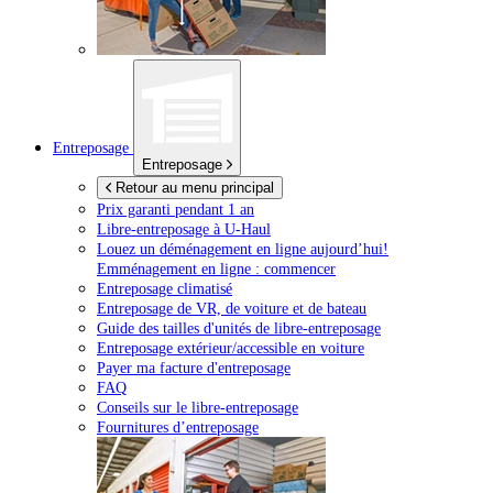
Entreposage
Entreposage
Retour au menu principal
Prix garanti pendant 1 an
Libre-entreposage à
U-Haul
Louez un déménagement en ligne aujourd’hui!
Emménagement en ligne : commencer
Entreposage climatisé
Entreposage de VR, de voiture et de bateau
Guide des tailles d'unités de libre-entreposage
Entreposage extérieur/accessible en voiture
Payer ma facture d'entreposage
FAQ
Conseils sur le libre-entreposage
Fournitures d’entreposage