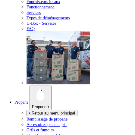
Fournisseurs locaux
Fonctionnement
Services
Types de déménagements
U-Box -
Services
FAQ
Propane
Propane
Retour au menu principal
Remplissage de propane
Accessoires pour le gril
Grils et fumoirs