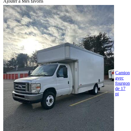
Ajouter à Mes favoris
Camion
avec
fourgon
de 17
pi