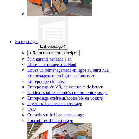
Entreposage
Entreposage
Retour au menu principal
Prix garanti pendant 1 an
Libre-entreposage à
U-Haul
Louez un déménagement en ligne aujourd’hui!
Emménagement en ligne : commencer
Entreposage climatisé
Entreposage de VR, de voiture et de bateau
Guide des tailles d'unités de libre-entreposage
Entreposage extérieur/accessible en voiture
Payer ma facture d'entreposage
FAQ
Conseils sur le libre-entreposage
Fournitures d’entreposage