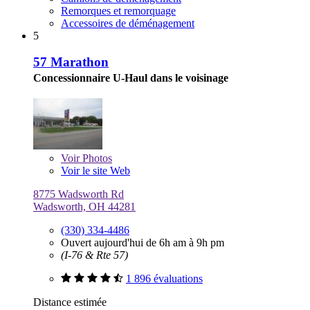
Remorques et remorquage
Accessoires de déménagement
5
57 Marathon
Concessionnaire U-Haul dans le voisinage
Voir
Photos
Voir le site Web
8775 Wadsworth Rd
Wadsworth, OH 44281
(330) 334-4486
Ouvert aujourd'hui de 6h am à 9h pm
(I-76 & Rte 57)
1 896 évaluations
Distance estimée