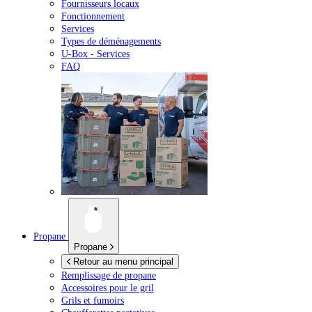
Fournisseurs locaux
Fonctionnement
Services
Types de déménagements
U-Box -
Services
FAQ
Propane
Propane
Retour au menu principal
Remplissage de propane
Accessoires pour le gril
Grils et fumoirs