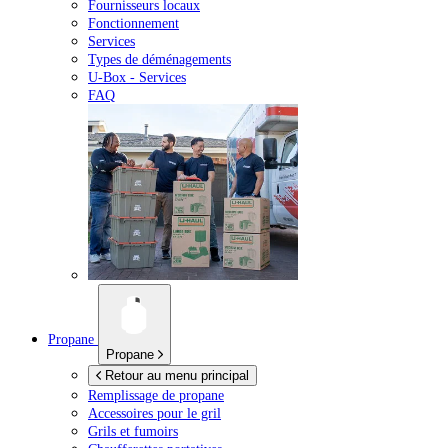
Fournisseurs locaux
Fonctionnement
Services
Types de déménagements
U-Box -
Services
FAQ
Propane
Propane
Retour au menu principal
Remplissage de propane
Accessoires pour le gril
Grils et fumoirs