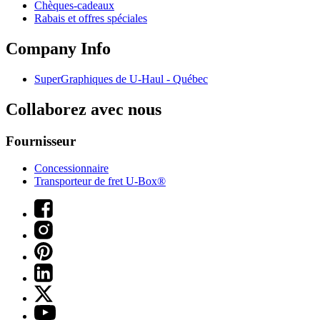
Chèques-cadeaux
Rabais et offres spéciales
Company Info
SuperGraphiques de
U-Haul
- Québec
Collaborez avec nous
Fournisseur
Concessionnaire
Transporteur de fret U-Box®