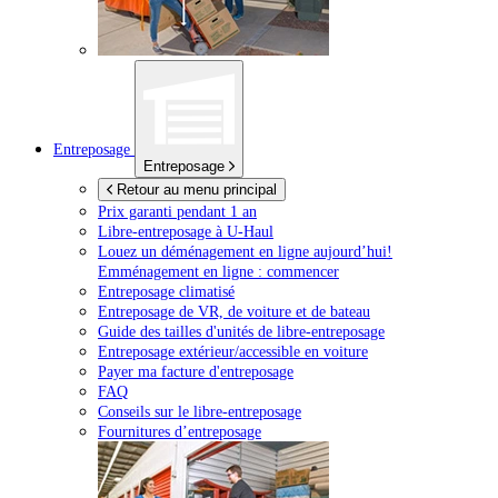
Entreposage
Entreposage
Retour au menu principal
Prix garanti pendant 1 an
Libre-entreposage à
U-Haul
Louez un déménagement en ligne aujourd’hui!
Emménagement en ligne : commencer
Entreposage climatisé
Entreposage de VR, de voiture et de bateau
Guide des tailles d'unités de libre-entreposage
Entreposage extérieur/accessible en voiture
Payer ma facture d'entreposage
FAQ
Conseils sur le libre-entreposage
Fournitures d’entreposage