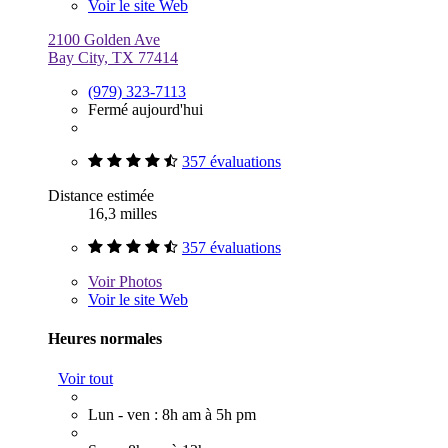
Voir le site Web
2100 Golden Ave
Bay City, TX 77414
(979) 323-7113
Fermé aujourd'hui
357 évaluations
Distance estimée
16,3 milles
357 évaluations
Voir
Photos
Voir le site Web
Heures normales
Voir tout
Lun - ven : 8h am à 5h pm