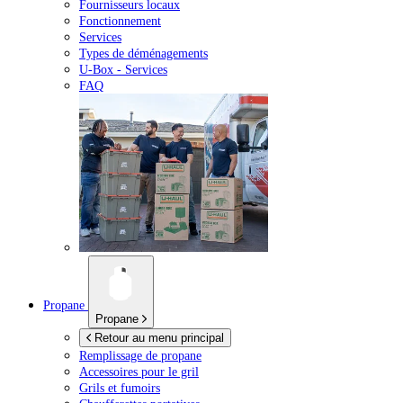
Fournisseurs locaux
Fonctionnement
Services
Types de déménagements
U-Box -
Services
FAQ
Propane
Propane
Retour au menu principal
Remplissage de propane
Accessoires pour le gril
Grils et fumoirs