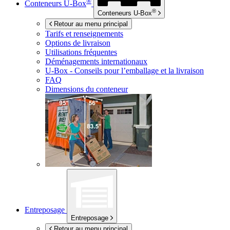
®
Conteneurs
U-Box
®
Conteneurs
U-Box
Retour au menu principal
Tarifs et renseignements
Options de livraison
Utilisations fréquentes
Déménagements internationaux
U-Box -
Conseils pour l’emballage et la livraison
FAQ
Dimensions du conteneur
Entreposage
Entreposage
Retour au menu principal