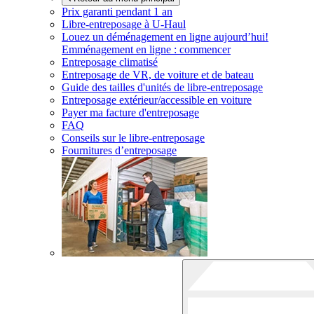
Prix garanti pendant 1 an
Libre-entreposage à
U-Haul
Louez un déménagement en ligne aujourd’hui!
Emménagement en ligne : commencer
Entreposage climatisé
Entreposage de VR, de voiture et de bateau
Guide des tailles d'unités de libre-entreposage
Entreposage extérieur/accessible en voiture
Payer ma facture d'entreposage
FAQ
Conseils sur le libre-entreposage
Fournitures d’entreposage