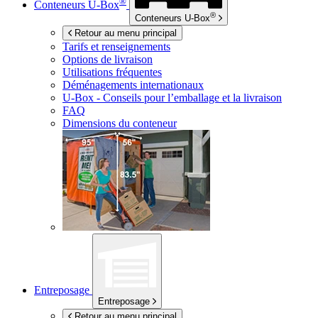
®
Conteneurs
U-Box
®
Conteneurs
U-Box
Retour au menu principal
Tarifs et renseignements
Options de livraison
Utilisations fréquentes
Déménagements internationaux
U-Box -
Conseils pour l’emballage et la livraison
FAQ
Dimensions du conteneur
Entreposage
Entreposage
Retour au menu principal