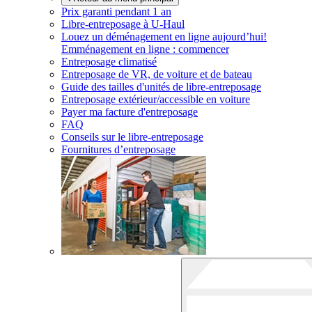
Prix garanti pendant 1 an
Libre-entreposage à
U-Haul
Louez un déménagement en ligne aujourd’hui!
Emménagement en ligne : commencer
Entreposage climatisé
Entreposage de VR, de voiture et de bateau
Guide des tailles d'unités de libre-entreposage
Entreposage extérieur/accessible en voiture
Payer ma facture d'entreposage
FAQ
Conseils sur le libre-entreposage
Fournitures d’entreposage