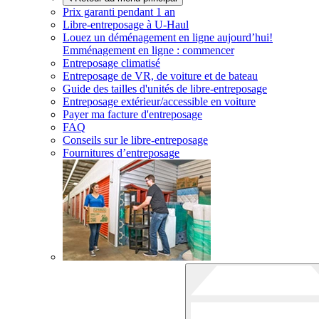
Prix garanti pendant 1 an
Libre-entreposage à
U-Haul
Louez un déménagement en ligne aujourd’hui!
Emménagement en ligne : commencer
Entreposage climatisé
Entreposage de VR, de voiture et de bateau
Guide des tailles d'unités de libre-entreposage
Entreposage extérieur/accessible en voiture
Payer ma facture d'entreposage
FAQ
Conseils sur le libre-entreposage
Fournitures d’entreposage