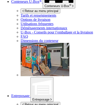
®
Conteneurs
U-Box
®
Conteneurs
U-Box
Retour au menu principal
Tarifs et renseignements
Options de livraison
Utilisations fréquentes
Déménagements internationaux
U-Box -
Conseils pour l’emballage et la livraison
FAQ
Dimensions du conteneur
Entreposage
Entreposage
Retour au menu principal