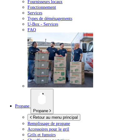
Fournisseurs locaux
Fonctionnement
Services
Types de déménagements
U-Box -
Services
FAQ
Propane
Propane
Retour au menu principal
Remplissage de propane
Accessoires pour le gril
Grils et fumoirs