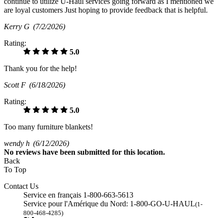
continue to utilize U-Haul services going forward as I mentioned we
are loyal customers Just hoping to provide feedback that is helpful.
Kerry G
(7/2/2026)
Rating:
5.0
Thank you for the help!
Scott F
(6/18/2026)
Rating:
5.0
Too many furniture blankets!
wendy h
(6/12/2026)
No
reviews have been submitted for this location.
Back
To Top
Contact Us
Service en français 1-800-663-5613
Service pour l'Amérique du Nord: 1-800-GO-U-HAUL
(1-
800-468-4285)