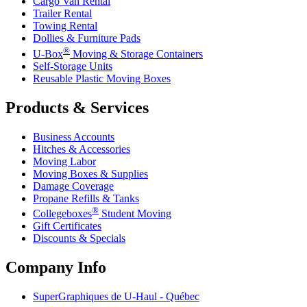
Cargo Van Rental
Trailer Rental
Towing Rental
Dollies & Furniture Pads
®
U-Box
Moving & Storage Containers
Self-Storage Units
Reusable Plastic Moving Boxes
Products & Services
Business Accounts
Hitches & Accessories
Moving Labor
Moving Boxes & Supplies
Damage Coverage
Propane Refills & Tanks
®
Collegeboxes
Student Moving
Gift Certificates
Discounts & Specials
Company Info
SuperGraphiques de
U-Haul
- Québec