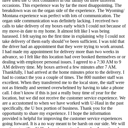
have used the U box containers in our family on three different
occasions. This experience was by far the most disappointing. The
breakdown was on the organ side of the experience. The Wyoming/
Montana experience was perfect with lots of communication. The
organ side communication was definitely lacking. I received two
calls to take delivery of my boxes early which I could not because of
my move-in date to my home. It almost felt like I was being
harassed. I felt saying no the first time in explaining why I could not
take delivery of them early should’ve been sufficient. I was told that
the driver had an appointment that they were trying to work around.
I had made my appointment for delivery more than two weeks in
advance, so I felt like this location had over booked themselves or or
dealing with employee personal issues. I agreed to a 7:30 AM to 9
AM delivery time. My boxes arrived a few minutes after 7 AM.
Thankfully, I had arrived at the home minutes prior to the delivery. I
had to contact the you a couple of times. The 800 number staff was
excellent. When they transferred me to the local store, the staff were
not as friendly and seemed overwhelmed by having to take a phone
call. I don’t know if this is just a really busy time of year for the
location, but we did not receive the customer service experience. We
are a accustomed to when we have worked with U-Haul in the past
specifically, the U box portion of business. Thank you for the
opportunity to share my experience. I I hope the information
provided is helpful for improving the customer service experiences
going forward. It is a no way meant to be harsh on our side. We will