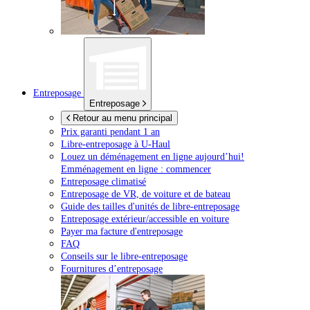
Entreposage
Entreposage
Retour au menu principal
Prix garanti pendant 1 an
Libre-entreposage à
U-Haul
Louez un déménagement en ligne aujourd’hui!
Emménagement en ligne : commencer
Entreposage climatisé
Entreposage de VR, de voiture et de bateau
Guide des tailles d'unités de libre-entreposage
Entreposage extérieur/accessible en voiture
Payer ma facture d'entreposage
FAQ
Conseils sur le libre-entreposage
Fournitures d’entreposage