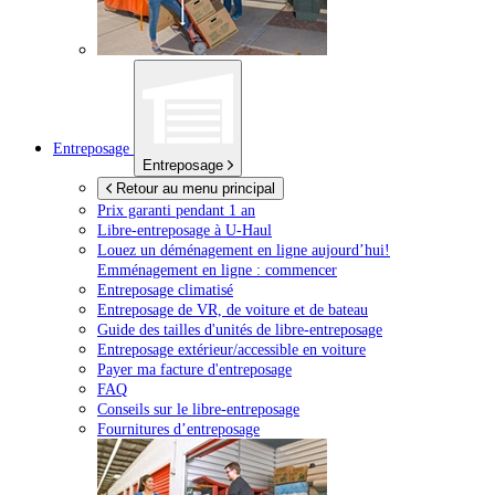
Entreposage
Entreposage
Retour au menu principal
Prix garanti pendant 1 an
Libre-entreposage à
U-Haul
Louez un déménagement en ligne aujourd’hui!
Emménagement en ligne : commencer
Entreposage climatisé
Entreposage de VR, de voiture et de bateau
Guide des tailles d'unités de libre-entreposage
Entreposage extérieur/accessible en voiture
Payer ma facture d'entreposage
FAQ
Conseils sur le libre-entreposage
Fournitures d’entreposage