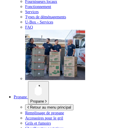
Fournisseurs locaux
Fonctionnement
Services
Types de déménagements
U-Box -
Services
FAQ
Propane
Propane
Retour au menu principal
Remplissage de propane
Accessoires pour le gril
Grils et fumoirs