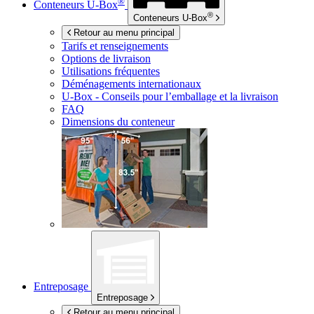
®
Conteneurs
U-Box
®
Conteneurs
U-Box
Retour au menu principal
Tarifs et renseignements
Options de livraison
Utilisations fréquentes
Déménagements internationaux
U-Box -
Conseils pour l’emballage et la livraison
FAQ
Dimensions du conteneur
Entreposage
Entreposage
Retour au menu principal