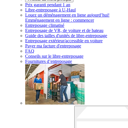
Prix garanti pendant 1 an
Libre-entreposage à
U-Haul
Louez un déménagement en ligne aujourd’hui!
Emménagement en ligne : commencer
Entreposage climatisé
Entreposage de VR, de voiture et de bateau
Guide des tailles d'unités de libre-entreposage
Entreposage extérieur/accessible en voiture
Payer ma facture d'entreposage
FAQ
Conseils sur le libre-entreposage
Fournitures d’entreposage