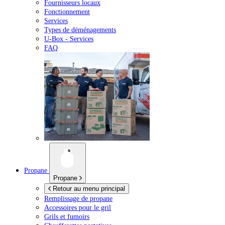
Fournisseurs locaux
Fonctionnement
Services
Types de déménagements
U-Box -
Services
FAQ
Propane
Propane
Retour au menu principal
Remplissage de propane
Accessoires pour le gril
Grils et fumoirs