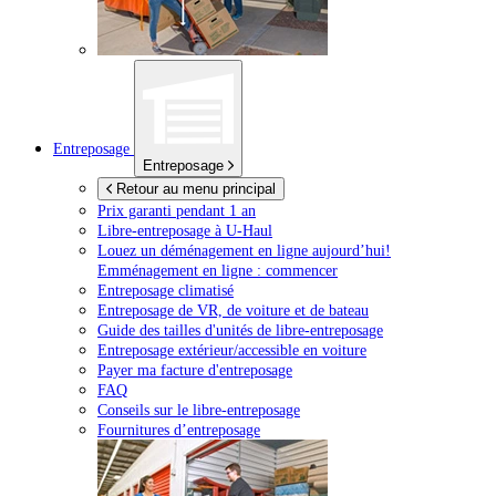
Entreposage
Entreposage
Retour au menu principal
Prix garanti pendant 1 an
Libre-entreposage à
U-Haul
Louez un déménagement en ligne aujourd’hui!
Emménagement en ligne : commencer
Entreposage climatisé
Entreposage de VR, de voiture et de bateau
Guide des tailles d'unités de libre-entreposage
Entreposage extérieur/accessible en voiture
Payer ma facture d'entreposage
FAQ
Conseils sur le libre-entreposage
Fournitures d’entreposage