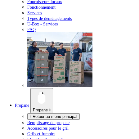
Fournisseurs locaux
Fonctionnement
Services
Types de déménagements
U-Box -
Services
FAQ
Propane
Propane
Retour au menu principal
Remplissage de propane
Accessoires pour le gril
Grils et fumoirs