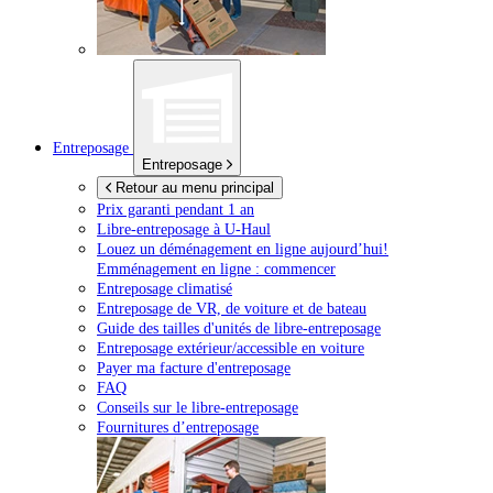
Entreposage
Entreposage
Retour au menu principal
Prix garanti pendant 1 an
Libre-entreposage à
U-Haul
Louez un déménagement en ligne aujourd’hui!
Emménagement en ligne : commencer
Entreposage climatisé
Entreposage de VR, de voiture et de bateau
Guide des tailles d'unités de libre-entreposage
Entreposage extérieur/accessible en voiture
Payer ma facture d'entreposage
FAQ
Conseils sur le libre-entreposage
Fournitures d’entreposage