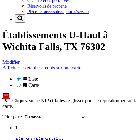
Chaufferettes portatives
Réservoirs de propane
Pièces et accessoires pour réservoir
Établissements U-Haul à
Wichita Falls, TX 76302
Modifier
Afficher les établissements sur une carte
Liste
Carte
Cliquez sur le NIP et faites-le glisser pour le repositionner sur la
carte.
Trier par :
1
Fill N Chill Station