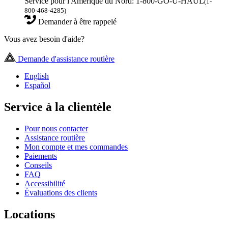
Service pour l'Amérique du Nord: 1-800-GO-U-HAUL
(1-
800-468-4285)
Demander à être rappelé
Vous avez besoin d'aide?
Demande d'assistance routière
English
Español
Service à la clientèle
Pour nous contacter
Assistance routière
Mon compte et mes commandes
Paiements
Conseils
FAQ
Accessibilité
Évaluations des clients
Locations