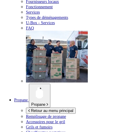
Fournisseurs locaux
Fonctionnement
Services
Types de déménagements
U-Box -
Services
FAQ
Propane
Propane
Retour au menu principal
Remplissage de propane
Accessoires pour le gril
Grils et fumoirs