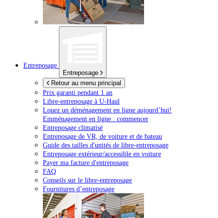
Entreposage
Entreposage
Retour au menu principal
Prix garanti pendant 1 an
Libre-entreposage à
U-Haul
Louez un déménagement en ligne aujourd’hui!
Emménagement en ligne : commencer
Entreposage climatisé
Entreposage de VR, de voiture et de bateau
Guide des tailles d'unités de libre-entreposage
Entreposage extérieur/accessible en voiture
Payer ma facture d'entreposage
FAQ
Conseils sur le libre-entreposage
Fournitures d’entreposage