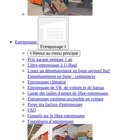
Entreposage
Entreposage
Retour au menu principal
Prix garanti pendant 1 an
Libre-entreposage à
U-Haul
Louez un déménagement en ligne aujourd’hui!
Emménagement en ligne : commencer
Entreposage climatisé
Entreposage de VR, de voiture et de bateau
Guide des tailles d'unités de libre-entreposage
Entreposage extérieur/accessible en voiture
Payer ma facture d'entreposage
FAQ
Conseils sur le libre-entreposage
Fournitures d’entreposage