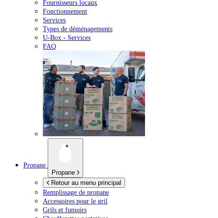
Fournisseurs locaux
Fonctionnement
Services
Types de déménagements
U-Box -
Services
FAQ
Propane
Propane
Retour au menu principal
Remplissage de propane
Accessoires pour le gril
Grils et fumoirs