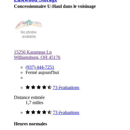
Concessionnaire U-Haul dans le voisinage
15256 Karampas Ln
Williamsburg, OH 45176
(937) 444-7251
Fermé aujourd'hui
73 évaluations
Distance estimée
1,7 milles
73 évaluations
Heures normales