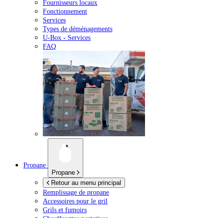
Fournisseurs locaux
Fonctionnement
Services
Types de déménagements
U-Box -
Services
FAQ
Propane
Propane
Retour au menu principal
Remplissage de propane
Accessoires pour le gril
Grils et fumoirs