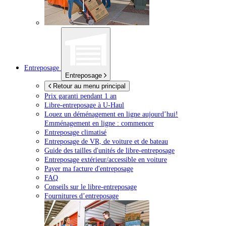
Entreposage
Entreposage
Retour au menu principal
Prix garanti pendant 1 an
Libre-entreposage à
U-Haul
Louez un déménagement en ligne aujourd’hui!
Emménagement en ligne : commencer
Entreposage climatisé
Entreposage de VR, de voiture et de bateau
Guide des tailles d'unités de libre-entreposage
Entreposage extérieur/accessible en voiture
Payer ma facture d'entreposage
FAQ
Conseils sur le libre-entreposage
Fournitures d’entreposage