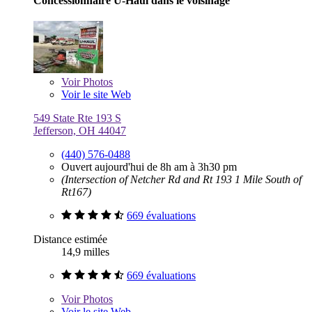
Concessionnaire U-Haul dans le voisinage
Voir
Photos
Voir le site Web
549 State Rte 193 S
Jefferson, OH 44047
(440) 576-0488
Ouvert aujourd'hui de 8h am à 3h30 pm
(Intersection of Netcher Rd and Rt 193 1 Mile South of
Rt167)
669 évaluations
Distance estimée
14,9 milles
669 évaluations
Voir
Photos
Voir le site Web